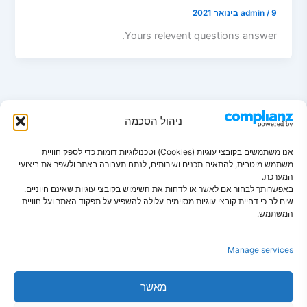
9 בינואר 2021
/
admin
Yours relevent questions answer.
ניהול הסכמה
אנו משתמשים בקובצי עוגיות (Cookies) וטכנולוגיות דומות כדי לספק חוויית
משתמש מיטבית, להתאים תכנים ושירותים, לנתח תעבורה באתר ולשפר את ביצועי
המערכת.
באפשרותך לבחור אם לאשר או לדחות את השימוש בקובצי עוגיות שאינם חיוניים.
שים לב כי דחיית קובצי עוגיות מסוימים עלולה להשפיע על תפקוד האתר ועל חוויית
פתרונות חכמים לבית מסודר
המשתמש.
Manage services
מאשר
צור קשר
מדיניות פרטיות
הצהרת נגישות