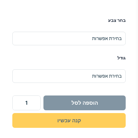
מחירים:
כמות
בחר צבע
של
אירגונית
עד
אחסון
דו
קומתי
מתחת
גודל
לכיור
הוספה לסל
קנה עכשיו