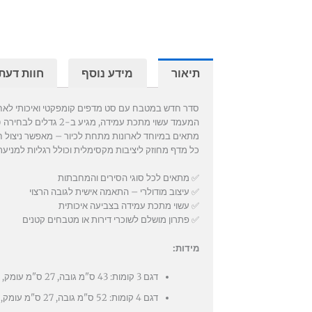
תיאור
מידע נוסף
חוות דעת (
סדר חדש במטבח עם סט מדפים קומפקטי ואיכותי לאחס
המעמד עשוי מתכת עמידה, מגיע ב-2 גדלים לבחירה (3 או 4 קומות), וניתן להתאמה אישית לפי גובה הכלים.
מתאים במיוחד לארונות מתחת לכיור – מאפשר ניצול 
כל מדף מחוזק ליציבות מקסימלית וכולל רגליות למניע
✅ מתאים לכל סוגי הסירים והמחבתות
✅ עיצוב מודולרי – התאמה אישית לגובה הרצוי
✅ עשוי מתכת עמידה בצביעה איכותית
✅ פתרון מושלם לשוכרי דירות או מטבחים קטנים
מידות
:
דגם 3 קומות: 43 ס"מ גובה, 27 ס"מ עומק, 23 ס"מ רוחב
דגם 4 קומות: 52 ס"מ גובה, 27 ס"מ עומק, 23 ס"מ רוחב