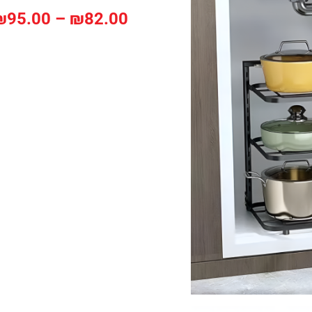
₪
95.00
–
₪
82.00