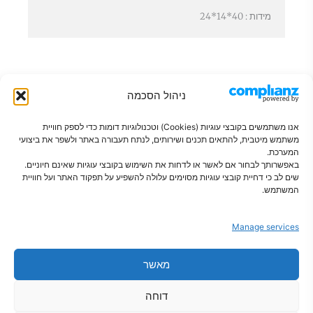
מידות : 40*14*24
ניהול הסכמה
אנו משתמשים בקובצי עוגיות (Cookies) וטכנולוגיות דומות כדי לספק חוויית
משתמש מיטבית, להתאים תכנים ושירותים, לנתח תעבורה באתר ולשפר את ביצועי
המערכת.
באפשרותך לבחור אם לאשר או לדחות את השימוש בקובצי עוגיות שאינם חיוניים.
שים לב כי דחיית קובצי עוגיות מסוימים עלולה להשפיע על תפקוד האתר ועל חוויית
פתרונות חכמים לבית מסודר
המשתמש.
Manage services
מאשר
צור קשר
מדיניות פרטיות
הצהרת נגישות
תקנון
מדיניות קוקיז
מדיניות משלוחים
דוחה
אודות