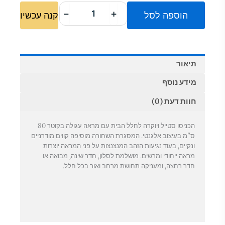
מראה
₪160.00.
₪290.00.
עגולה
−
+
הוספה לסל
קנה עכשיו
קוטר
80
ס"מ
עם
מסגרת
תיאור
שחורה
ונגיעות
מידע נוסף
זהב
חוות דעת (0)
הכניסו סטייל ויוקרה לחלל הבית עם מראה עגולה בקוטר 80
ס"מ בעיצוב אלגנטי. המסגרת השחורה מוסיפה קווים מודרניים
ונקיים, בעוד נגיעות הזהב המנצנצות על פני המראה יוצרות
מראה ייחודי ומרשים. מושלמת לסלון, חדר שינה, מבואה או
חדר רחצה, ומעניקה תחושת מרחב ואור בכל חלל.