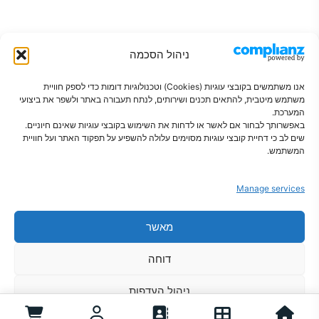
ניהול הסכמה
אנו משתמשים בקובצי עוגיות (Cookies) וטכנולוגיות דומות כדי לספק חוויית
משתמש מיטבית, להתאים תכנים ושירותים, לנתח תעבורה באתר ולשפר את ביצועי
המערכת.
באפשרותך לבחור אם לאשר או לדחות את השימוש בקובצי עוגיות שאינם חיוניים.
שים לב כי דחיית קובצי עוגיות מסוימים עלולה להשפיע על תפקוד האתר ועל חוויית
פתרונות חכמים לבית מסודר
המשתמש.
Manage services
מאשר
צור קשר
מדיניות פרטיות
הצהרת נגישות
תקנון
מדיניות קוקיז
מדיניות משלוחים
דוחה
אודות
ניהול העדפות