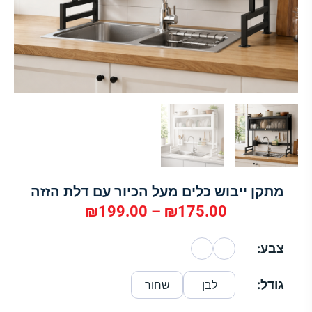
מתקן ייבוש כלים מעל הכיור עם דלת הזזה
₪
199.00
–
₪
175.00
טווח
צבע:
מחירים:
כמות
גודל:
לבן
שחור
של
מתקן
עד