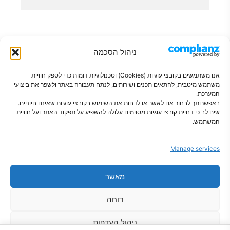
ניהול הסכמה
אנו משתמשים בקובצי עוגיות (Cookies) וטכנולוגיות דומות כדי לספק חוויית
משתמש מיטבית, להתאים תכנים ושירותים, לנתח תעבורה באתר ולשפר את ביצועי
המערכת.
באפשרותך לבחור אם לאשר או לדחות את השימוש בקובצי עוגיות שאינם חיוניים.
שים לב כי דחיית קובצי עוגיות מסוימים עלולה להשפיע על תפקוד האתר ועל חוויית
פתרונות חכמים לבית מסודר
המשתמש.
Manage services
מאשר
צור קשר
מדיניות פרטיות
הצהרת נגישות
תקנון
מדיניות קוקיז
מדיניות משלוחים
דוחה
אודות
ניהול העדפות