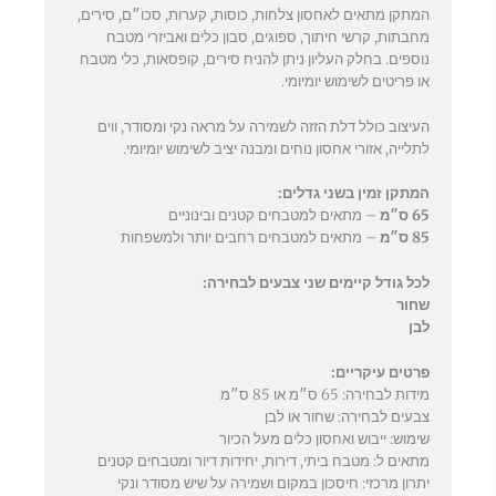
המתקן מתאים לאחסון צלחות, כוסות, קערות, סכו״ם, סירים,
מחבתות, קרשי חיתוך, ספוגים, סבון כלים ואביזרי מטבח
נוספים. בחלק העליון ניתן להניח סירים, קופסאות, כלי מטבח
או פריטים לשימוש יומיומי.
העיצוב כולל דלת הזזה לשמירה על מראה נקי ומסודר, ווים
לתלייה, אזורי אחסון נוחים ומבנה יציב לשימוש יומיומי.
המתקן זמין בשני גדלים:
65 ס״מ
– מתאים למטבחים קטנים ובינוניים
85 ס״מ
– מתאים למטבחים רחבים יותר ולמשפחות
לכל גודל קיימים שני צבעים לבחירה:
שחור
לבן
פרטים עיקריים:
מידות לבחירה: 65 ס״מ או 85 ס״מ
צבעים לבחירה: שחור או לבן
שימוש: ייבוש ואחסון כלים מעל הכיור
מתאים ל: מטבח ביתי, דירות, יחידות דיור ומטבחים קטנים
יתרון מרכזי: חיסכון במקום ושמירה על שיש מסודר ונקי