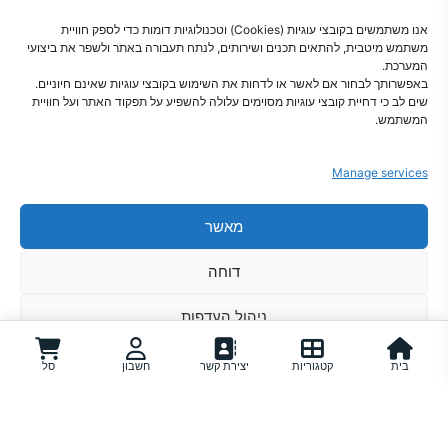
אנו משתמשים בקובצי עוגיות (Cookies) וטכנולוגיות דומות כדי לספק חוויית
משתמש מיטבית, להתאים תכנים ושירותים, לנתח תעבורה באתר ולשפר את ביצועי
המערכת.
באפשרותך לבחור אם לאשר או לדחות את השימוש בקובצי עוגיות שאינם חיוניים.
שים לב כי דחיית קובצי עוגיות מסוימים עלולה להשפיע על תפקוד האתר ועל חוויית
פתרונות חכמים לבית מסודר
המשתמש.
Manage services
מאשר
צור קשר
מדיניות פרטיות
הצהרת נגישות
תקנון
מדיניות קוקיז
מדיניות משלוחים
דוחה
אודות
ניהול העדפות
מדיניות קוקיז
מדיניות פרטיות
בית
קטגוריות
יצירת קשר
חשבון
סל