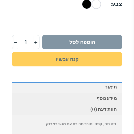
צבע:
המקורי
הנוכחי
כמות
היה:
הוא:
של
סט
₪49.00.
₪102.00.
תה
קפה
−
+
הוספה לסל
מרובע
עם
מגש
קנה עכשיו
מעץ
במבוק
תיאור
מידע נוסף
חוות דעת (0)
סט תה, קפה וסוכר מרובע עם מגש במבוק