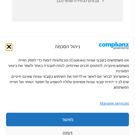
צבעים לבחירה שחור/לבן
ניהול הסכמה
אנו משתמשים בקובצי עוגיות (Cookies) וטכנולוגיות דומות כדי לספק חוויית
משתמש מיטבית, להתאים תכנים ושירותים, לנתח תעבורה באתר ולשפר את ביצועי
המערכת.
באפשרותך לבחור אם לאשר או לדחות את השימוש בקובצי עוגיות שאינם חיוניים.
שים לב כי דחיית קובצי עוגיות מסוימים עלולה להשפיע על תפקוד האתר ועל חוויית
פתרונות חכמים לבית מסודר
המשתמש.
Manage services
מאשר
צור קשר
מדיניות פרטיות
הצהרת נגישות
תקנון
מדיניות קוקיז
מדיניות משלוחים
דוחה