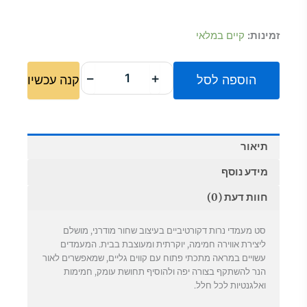
המקורי
הנוכחי
כמות
זמינות:
קיים במלאי
היה:
הוא:
של
סט
₪148.00.
₪199.00.
3
−
+
הוספה לסל
קנה עכשיו
מעמדי
נרות
שחורים
דקורטיביים
תיאור
מידע נוסף
חוות דעת (0)
סט מעמדי נרות דקורטיביים בעיצוב שחור מודרני, מושלם
ליצירת אווירה חמימה, יוקרתית ומעוצבת בבית. המעמדים
עשויים במראה מתכתי פתוח עם קווים גליים, שמאפשרים לאור
הנר להשתקף בצורה יפה ולהוסיף תחושת עומק, חמימות
ואלגנטיות לכל חלל.