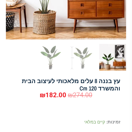
עץ בננה 8 עלים מלאכותי לעיצוב הבית
והמשרד 120 Cm
₪
182.00
₪
274.00
המחיר
המחיר
המקורי
הנוכחי
כמות
זמינות:
קיים במלאי
היה:
הוא:
של