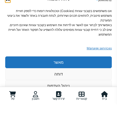
אנו משתמשים בקובצי עוגיות (Cookies) וטכנולוגיות דומות כדי לספק חוויית
משתמש מיטבית, להתאים תכנים ושירותים, לנתח תעבורה באתר ולשפר את ביצועי
המערכת.
באפשרותך לבחור אם לאשר או לדחות את השימוש בקובצי עוגיות שאינם חיוניים.
שים לב כי דחיית קובצי עוגיות מסוימים עלולה להשפיע על תפקוד האתר ועל חוויית
פתרונות חכמים לבית מסודר
המשתמש.
Manage services
מאשר
צור קשר
מדיניות פרטיות
הצהרת נגישות
תקנון
מדיניות קוקיז
מדיניות משלוחים
דוחה
אודות
ניהול העדפות
מדיניות קוקיז
מדיניות פרטיות
בית
קטגוריות
יצירת קשר
חשבון
סל