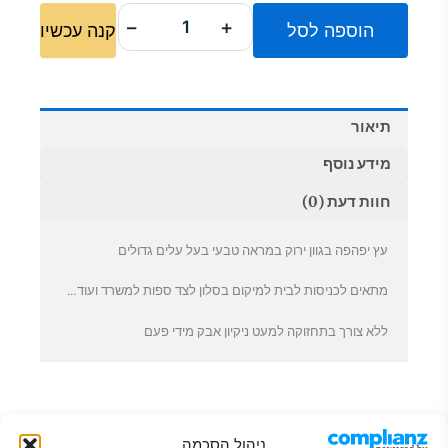
עץ
₪182.00.
₪274.00.
בננה
−
+
הוספה לסל
קנה עכשיו
8
עלים
מלאכותי
לעיצוב
הבית
תיאור
והמשרד
120
מידע נוסף
cm
חוות דעת (0)
עץ יפהפה בגוון ירוק במראה טבעי בעל עלים גדולים
מתאים לכניסות לבית למיקום בסלון לצד ספות למשרד ועוד…
ללא צורך בתחזוקה למעט ניקיון אבק מידי פעם
ניהול הסכמה