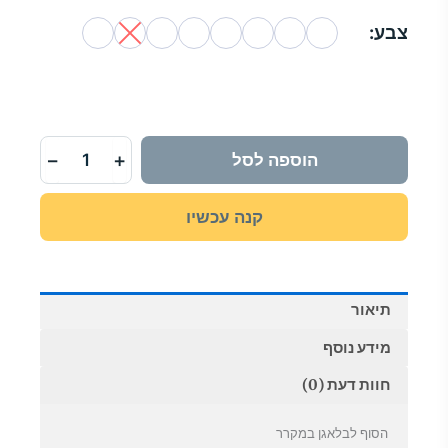
טווח
צבע:
מחירים:
כמות
של
קופסאות
עד
אחסון
שקופות
−
+
הוספה לסל
עם
מד
תאריך
קנה עכשיו
למקרר
תיאור
מידע נוסף
חוות דעת (0)
הסוף לבלאגן במקרר