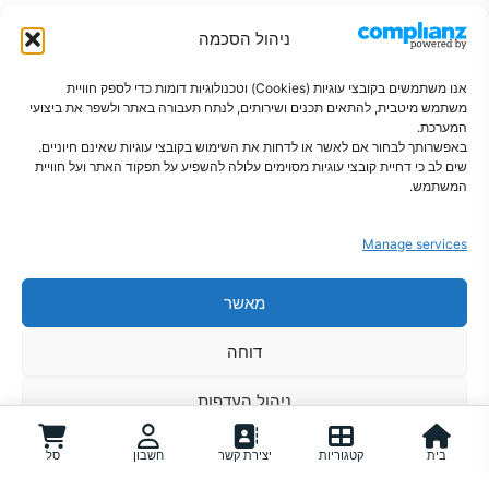
ניהול הסכמה
אנו משתמשים בקובצי עוגיות (Cookies) וטכנולוגיות דומות כדי לספק חוויית
משתמש מיטבית, להתאים תכנים ושירותים, לנתח תעבורה באתר ולשפר את ביצועי
המערכת.
באפשרותך לבחור אם לאשר או לדחות את השימוש בקובצי עוגיות שאינם חיוניים.
שים לב כי דחיית קובצי עוגיות מסוימים עלולה להשפיע על תפקוד האתר ועל חוויית
פתרונות חכמים לבית מסודר
המשתמש.
Manage services
מאשר
צור קשר
מדיניות פרטיות
הצהרת נגישות
תקנון
מדיניות קוקיז
מדיניות משלוחים
דוחה
אודות
ניהול העדפות
מדיניות קוקיז
מדיניות פרטיות
בית
קטגוריות
יצירת קשר
חשבון
סל