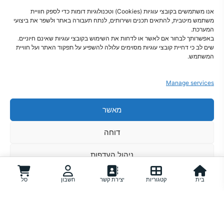
אנו משתמשים בקובצי עוגיות (Cookies) וטכנולוגיות דומות כדי לספק חוויית
משתמש מיטבית, להתאים תכנים ושירותים, לנתח תעבורה באתר ולשפר את ביצועי
המערכת.
באפשרותך לבחור אם לאשר או לדחות את השימוש בקובצי עוגיות שאינם חיוניים.
שים לב כי דחיית קובצי עוגיות מסוימים עלולה להשפיע על תפקוד האתר ועל חוויית
פתרונות חכמים לבית מסודר
המשתמש.
Manage services
מאשר
צור קשר
מדיניות פרטיות
הצהרת נגישות
תקנון
מדיניות קוקיז
מדיניות משלוחים
דוחה
אודות
ניהול העדפות
מדיניות קוקיז
מדיניות פרטיות
בית
קטגוריות
יצירת קשר
חשבון
סל