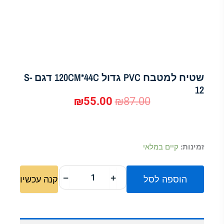
שטיח למטבח PVC גדול 120CM*44C דגם S-
12
₪
55.00
₪
87.00
המחיר
המחיר
המקורי
הנוכחי
כמות
זמינות:
קיים במלאי
היה:
הוא:
של
שטיח
₪55.00.
₪87.00.
למטבח
−
+
הוספה לסל
קנה עכשיו
PVC
גדול
120CM*44C
דגם