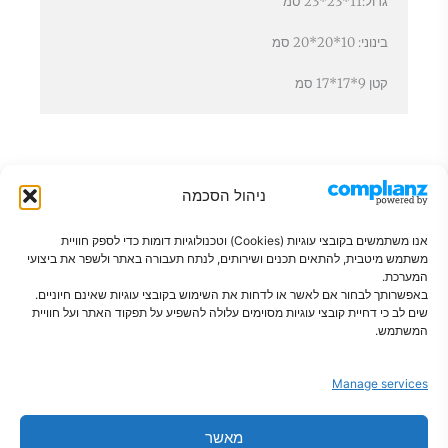
גדול:11*23*23 סמ
בינוני: 10*20*20 סמ
קטן 9*17*17 סמ
ניהול הסכמה
אנו משתמשים בקובצי עוגיות (Cookies) וטכנולוגיות דומות כדי לספק חוויית
משתמש מיטבית, להתאים תכנים ושירותים, לנתח תעבורה באתר ולשפר את ביצועי
המערכת.
באפשרותך לבחור אם לאשר או לדחות את השימוש בקובצי עוגיות שאינם חיוניים.
שים לב כי דחיית קובצי עוגיות מסוימים עלולה להשפיע על תפקוד האתר ועל חוויית
פתרונות חכמים לבית מסודר
המשתמש.
Manage services
מאשר