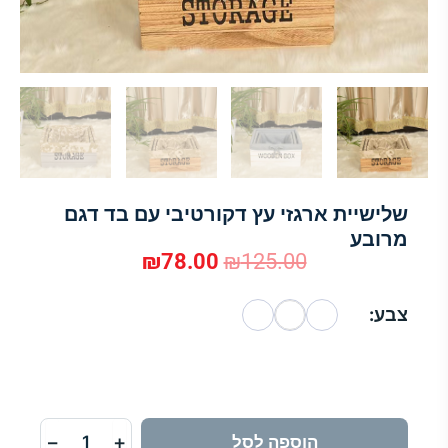
שלישיית ארגזי עץ דקורטיבי עם בד דגם
מרובע
₪
78.00
₪
125.00
המחיר
המחיר
צבע:
המקורי
הנוכחי
כמות
היה:
הוא:
של
שלישיית
₪78.00.
₪125.00.
ארגזי
עץ
−
+
הוספה לסל