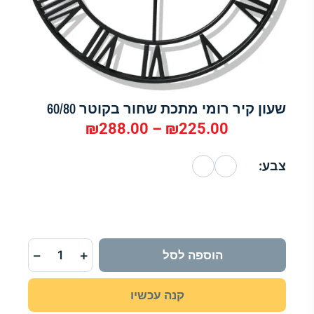
שעון קיר רומי מתכת שחור בקוטר 60/80
₪
288.00
–
₪
225.00
טווח
צבע:
מחירים:
כמות
של
שעון
עד
קיר
רומי
−
+
הוספה לסל
מתכת
שחור
בקוטר
קנה עכשיו
60/80